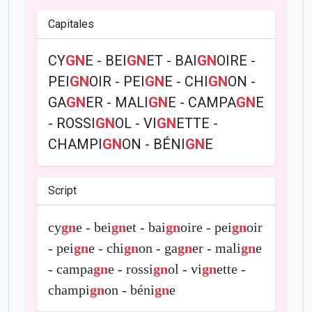
Capitales
CY
GN
E - BEI
GN
ET - BAI
GN
OIRE -
PEI
GN
OIR - PEI
GN
E - CHI
GN
ON -
GA
GN
ER - MALI
GN
E - CAMPA
GN
E
- ROSSI
GN
OL - VI
GN
ETTE -
CHAMPI
GN
ON - BÉNI
GN
E
Script
cy
gn
e - bei
gn
et - bai
gn
oire - pei
gn
oir
- pei
gn
e - chi
gn
on - ga
gn
er - mali
gn
e
- campa
gn
e - rossi
gn
ol - vi
gn
ette -
champi
gn
on - béni
gn
e