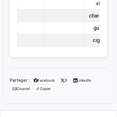
vi
gn
e
charo
gn
ard
gui
gn
ol
cigo
gn
e
Partager :
Facebook
X
LinkedIn
Courriel
Copier