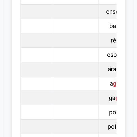
ensei
gn
er
bai
gn
er
ré
gn
er
espa
gn
ol
arai
gn
ée
a
gn
eau
ga
gn
ant
poi
gn
et
poi
gn
ard