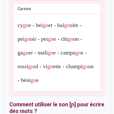
Cursive
cy
gn
e - bei
gn
et - bai
gn
oire -
pei
gn
oir - pei
gn
e - chi
gn
on -
ga
gn
er - mali
gn
e - campa
gn
e -
rossi
gn
ol - vi
gn
ette - champi
gn
on
- béni
gn
e
Comment utiliser le son [ɲ] pour écrire
des mots ?