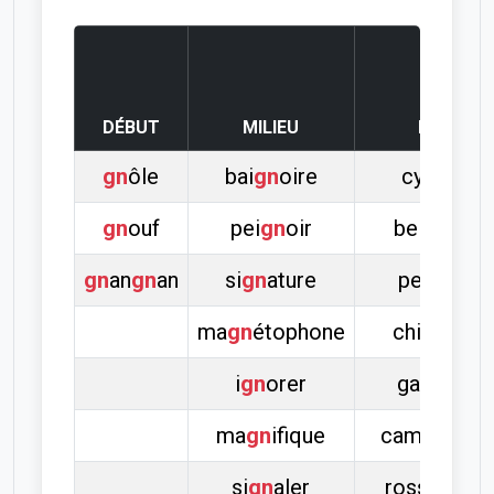
DÉBUT
MILIEU
FIN
gn
ôle
bai
gn
oire
cy
gn
e
gn
ouf
pei
gn
oir
bei
gn
et
gn
an
gn
an
si
gn
ature
pei
gn
e
ma
gn
étophone
chi
gn
on
i
gn
orer
ga
gn
er
ma
gn
ifique
campa
gn
e
si
gn
aler
rossi
gn
ol