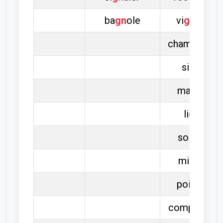
ba
gn
ole
vi
gn
ette
champi
gn
on
si
gn
al
mali
gn
e
li
gn
e
soi
gn
er
mi
gn
on
poi
gn
ée
compa
gn
on