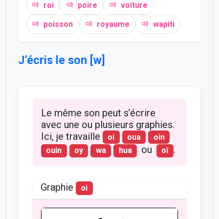
roi
poire
voiture
poisson
royaume
wapiti
J’écris le son [w]
Le même son peut s’écrire
avec une ou plusieurs graphies.
Ici, je travaille
oi
oua
oin
ou
.
ouin
oy
wa
hua
oî
Graphie
oi