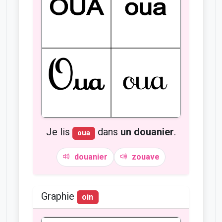
Je lis
dans
un douanier
.
oua
douanier
zouave
Graphie
oin