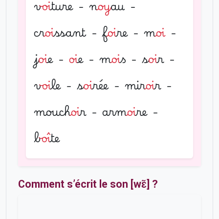
v
oi
ture - n
oy
au -
cr
oi
ssant - f
oi
re - m
oi
-
j
oi
e -
oi
e - m
oi
s - s
oi
r -
v
oi
le - s
oi
rée - mir
oi
r -
mouch
oi
r - arm
oi
re -
b
oî
te
Comment s’écrit le son [wɛ̃] ?