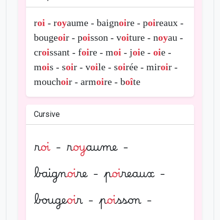
r
oi
- r
oy
aume - baign
oi
re - p
oi
reaux -
bouge
oi
r - p
oi
sson - v
oi
ture - n
oy
au -
cr
oi
ssant - f
oi
re - m
oi
- j
oi
e -
oi
e -
m
oi
s - s
oi
r - v
oi
le - s
oi
rée - mir
oi
r -
mouch
oi
r - arm
oi
re - b
oî
te
Cursive
r
oi
- r
oy
aume -
baign
oi
re - p
oi
reaux -
bouge
oi
r - p
oi
sson -