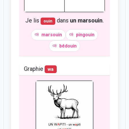
Je lis
dans
un marsouin
.
ouin
marsouin
pingouin
bédouin
Graphie
wa