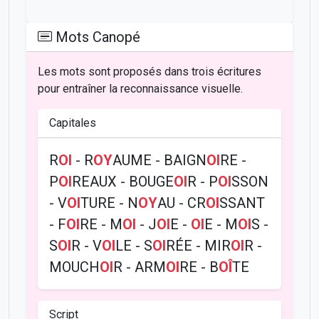
Mots Canopé
Les mots sont proposés dans trois écritures
pour entraîner la reconnaissance visuelle.
Capitales
R
OI
- R
OY
AUME - BAIGN
OI
RE -
P
OI
REAUX - BOUGE
OI
R - P
OI
SSON
- V
OI
TURE - N
OY
AU - CR
OI
SSANT
- F
OI
RE - M
OI
- J
OI
E -
OI
E - M
OI
S -
S
OI
R - V
OI
LE - S
OI
RÉE - MIR
OI
R -
MOUCH
OI
R - ARM
OI
RE - B
OÎ
TE
Script