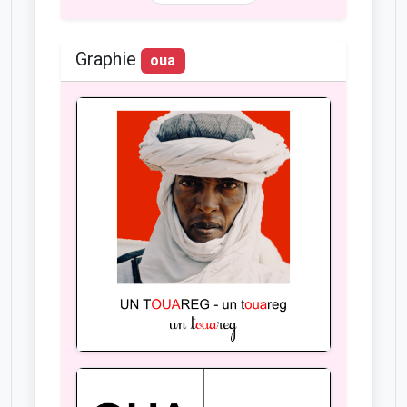
Graphie
oua