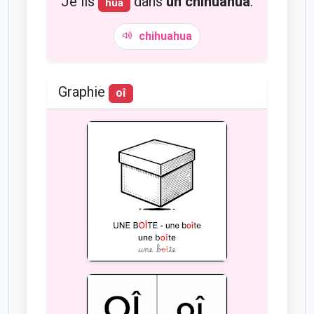
Je lis
dans
un chihuahua
.
hua
chihuahua
Graphie
oî