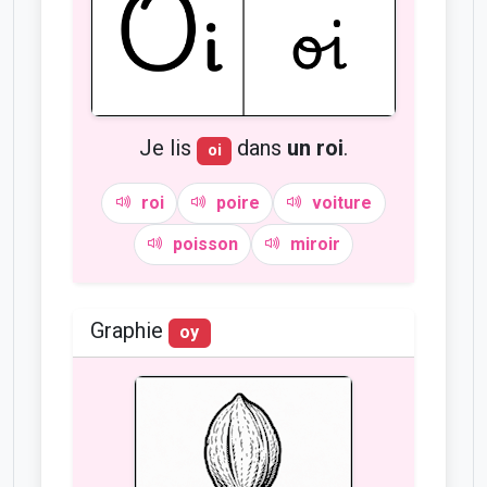
Je lis
dans
un roi
.
oi
roi
poire
voiture
poisson
miroir
Graphie
oy