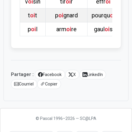
v
oi
sin
tir
oi
r
effr
oi
t
oi
t
p
oi
gnard
pourqu
oi
p
oi
l
arm
oi
re
gaul
oi
s
Partager :
Facebook
X
LinkedIn
Courriel
Copier
© Pascal 1996–2026 — SC@LPA