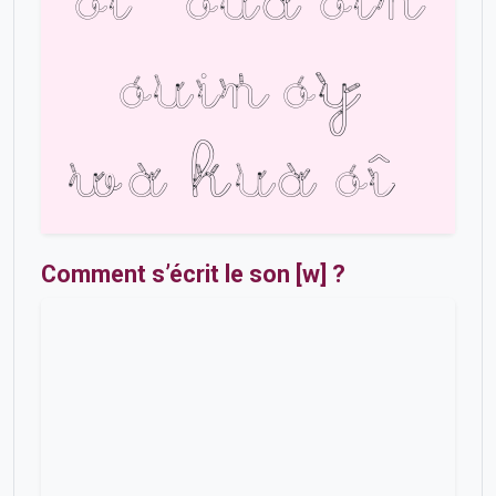
ouin
oy
wa
hua
oî
Comment s’écrit le son [w] ?