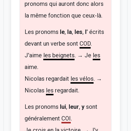
pronoms qui auront donc alors
la même fonction que ceux-là.
Les pronoms
le
,
la
,
les
,
l'
écrits
devant un verbe sont
COD
.
J'aime
les beignets
. → Je
les
aime.
Nicolas regardait
les vélos
. →
Nicolas
les
regardait.
Les pronoms
lui
,
leur
,
y
sont
généralement
COI
.
Je crois
en la victoire
. → J'
y