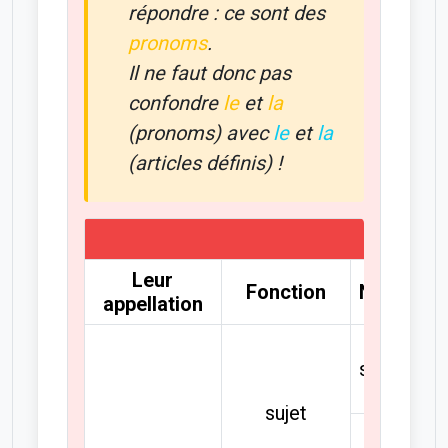
répondre : ce sont des
pronoms
.
Il ne faut donc pas
confondre
le
et
la
(pronoms) avec
le
et
la
(articles définis) !
L
Leur
Fonction
Nombre
appellation
singulier
sujet