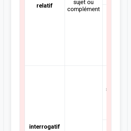
sujet ou
relatif
complément
pluriel
sing. ou
plur.
interrogatif