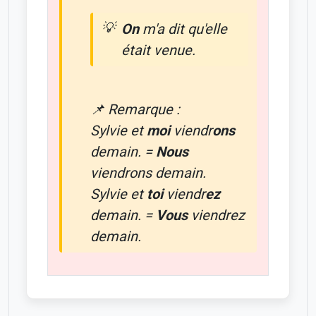
On
m'a dit qu'elle
était venue.
📌 Remarque :
Sylvie et
moi
viendr
ons
demain. =
Nous
viendrons demain.
Sylvie et
toi
viendr
ez
demain. =
Vous
viendrez
demain.