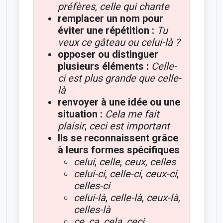
préfères
,
celle qui chante
remplacer un nom pour
éviter une répétition :
Tu
veux ce gâteau ou celui-là ?
opposer ou distinguer
plusieurs éléments :
Celle-
ci est plus grande que celle-
là
renvoyer à une idée ou une
situation :
Cela me fait
plaisir
,
ceci est important
Ils se reconnaissent grâce
à leurs formes spécifiques
celui
,
celle
,
ceux
,
celles
celui-ci
,
celle-ci
,
ceux-ci
,
celles-ci
celui-là
,
celle-là
,
ceux-là
,
celles-là
ce
,
ça
,
cela
,
ceci