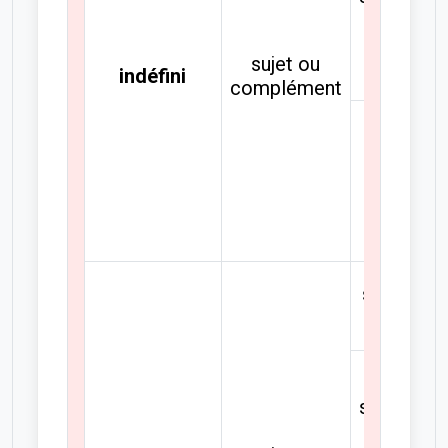
sujet ou
indéfini
complément
pluriel
sing. ou
plur.
singulier