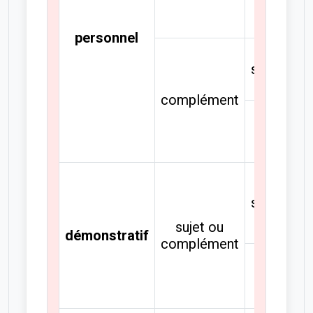
pluriel
personnel
singulier
complément
pluriel
singulier
sujet ou
démonstratif
complément
pluriel