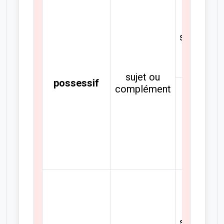
singulier
sujet ou
possessif
complément
pluriel
singulier