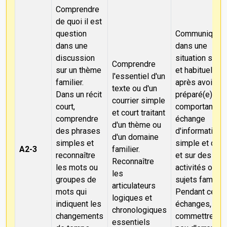
Comprendre
de quoi il est
question
Communiquer
dans une
dans une
discussion
situation simp
Comprendre
sur un thème
et habituelle,
l'essentiel d'un
familier.
après avoir ét
texte ou d'un
Dans un récit
préparé(e), ne
courrier simple
court,
comportant qu
et court traitant
comprendre
échange
d'un thème ou
des phrases
d'informations
d'un domaine
simples et
simple et dire
A2-3
familier.
reconnaître
et sur des
Reconnaître
les mots ou
activités ou d
les
groupes de
sujets familier
articulateurs
mots qui
Pendant ces
logiques et
indiquent les
échanges, ne
chronologiques
changements
commettre qu
essentiels