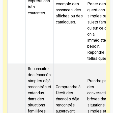
expressions
exemple des
Poser des
très
annonces, des
questions
courantes.
affiches ou des
simples sur d
catalogues.
sujets familie
ou sur ce dont
on a
immédiatemen
besoin.
Répondre à de
telles questio
Reconnaître
des énoncés
simples déjà
Prendre part à
rencontrés et
Comprendre à
des
entendus
l'écrit des
conversations
dans des
énoncés déjà
brèves dans 
situations
rencontrés
situations
familières.
auparavant.
simples et