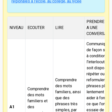
régionales à l'école, au collège, au lycée
PRENDRE PA
NIVEAU
ECOUTER
LIRE
A UNE
CONVERSATI
Communiquer,
de façon simpl
à condition qu
l'interlocuteur
soit disposé à
répéter ou à
Comprendre
reformuler se
des mots
phrases plus
Comprendre
familiers, ainsi
lentement et à
des mots
que des
aider à formul
familiers et
phrases très
ce que l'on
A1
des
simples, par
essaie de dire