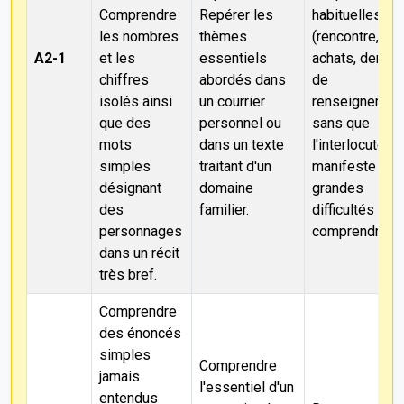
Comprendre
Repérer les
habituelles
les nombres
thèmes
(rencontre,
A2-1
et les
essentiels
achats, dema
chiffres
abordés dans
de
isolés ainsi
un courrier
renseignemen
que des
personnel ou
sans que
mots
dans un texte
l'interlocuteur
simples
traitant d'un
manifeste de
désignant
domaine
grandes
des
familier.
difficultés pou
personnages
comprendre.
dans un récit
très bref.
Comprendre
des énoncés
simples
Comprendre
jamais
l'essentiel d'un
entendus