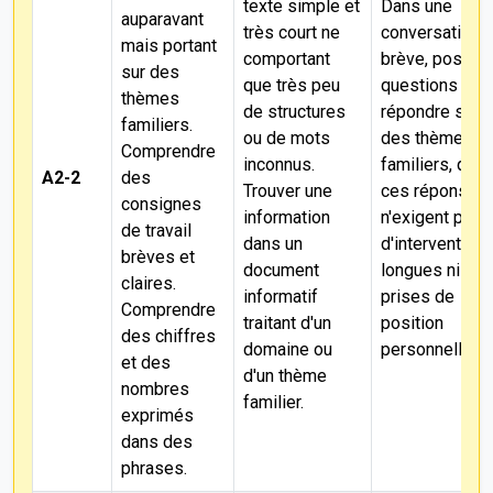
texte simple et
Dans une
auparavant
très court ne
conversation
mais portant
comportant
brève, poser 
sur des
que très peu
questions et
thèmes
de structures
répondre sur
familiers.
ou de mots
des thèmes
Comprendre
inconnus.
familiers, qua
A2-2
des
Trouver une
ces réponses
consignes
information
n'exigent pas
de travail
dans un
d'intervention
brèves et
document
longues ni de
claires.
informatif
prises de
Comprendre
traitant d'un
position
des chiffres
domaine ou
personnelles.
et des
d'un thème
nombres
familier.
exprimés
dans des
phrases.