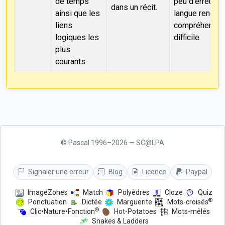
de temps
peu d'erreurs 
dans un récit.
ainsi que les
langue rendant
liens
compréhensio
logiques les
difficile.
plus
courants.
© Pascal 1996–2026 — SC@LPA
Signaler une erreur
Blog
Licence
Paypal
ImageZones
Match
Polyèdres
Cloze
Quiz
®
Ponctuation
Dictée
Marguerite
Mots-croisés
®
Clic•Nature•Fonction
Hot-Potatoes
Mots-mêlés
Snakes & Ladders