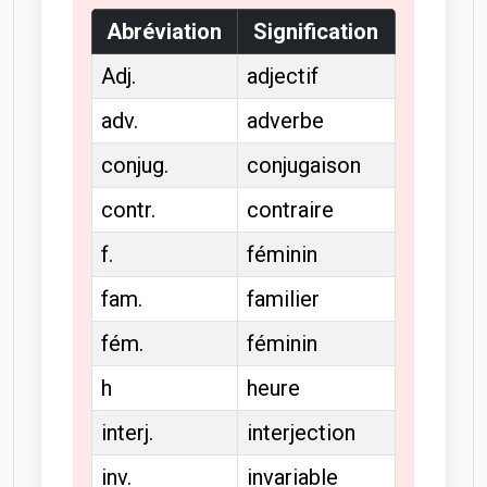
Abréviation
Signification
Adj.
adjectif
adv.
adverbe
conjug.
conjugaison
contr.
contraire
f.
féminin
fam.
familier
fém.
féminin
h
heure
interj.
interjection
inv.
invariable