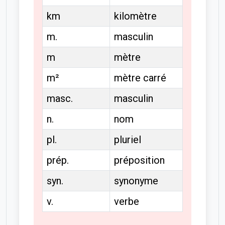
km
kilomètre
m.
masculin
m
mètre
m²
mètre carré
masc.
masculin
n.
nom
pl.
pluriel
prép.
préposition
syn.
synonyme
v.
verbe