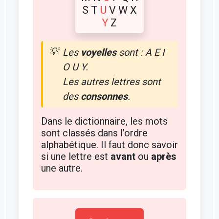
S T
U
V W X
Y
Z
Les
voyelles
sont : A E I
O U Y.
Les autres lettres sont
des
consonnes
.
Dans le dictionnaire, les mots
sont classés dans l’ordre
alphabétique. Il faut donc savoir
si une lettre est
avant
ou
après
une autre.