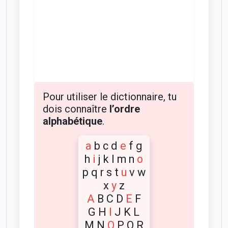
Pour utiliser le dictionnaire, tu
dois connaître
l’ordre
alphabétique
.
a
b c d
e
f g
h
i
j k l m n
o
p q r s t
u
v w
x
y
z
A
B C D
E
F
G H
I
J K L
M N
O
P Q R