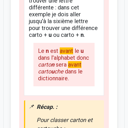
trouver une lettre
différente : dans cet
exemple je dois aller
jusqu'à la sixième lettre
pour trouver une différence
carto +
u
ou carto +
n
.
Le
n
est
avant
le
u
dans l'alphabet donc
carto
n
sera
avant
carto
u
che
dans le
dictionnaire.
Récap. :
Pour classer
carton
et