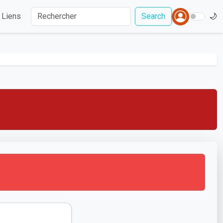
Liens
Search
🌙