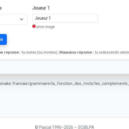
s
Joueur 1
pion rouge
ie
e réponse :
tu restes (ou montes).
Mauvaise réponse :
tu redescends selon 
 : snake::francais/grammaire/la_fonction_des_mots/les_complements
© Pascal 1996–2026 — SC@LPA