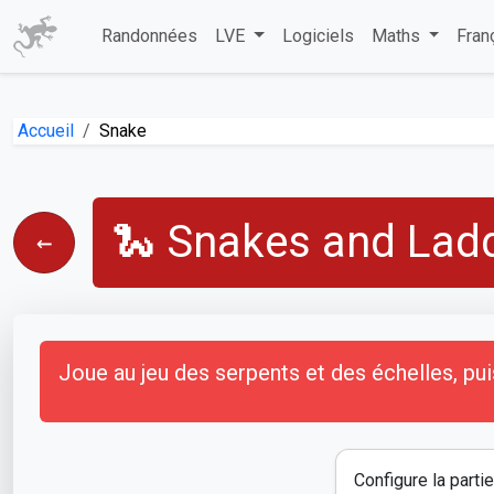
Randonnées
LVE
Logiciels
Maths
Fran
Accueil
Snake
🐍 Snakes and Lad
←
Joue au jeu des serpents et des échelles, pu
Configure la parti