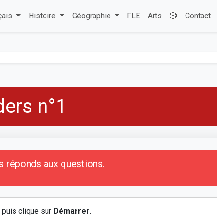
çais
Histoire
Géographie
FLE
Arts
🎲
Contact
ders n°1
is réponds aux questions.
e puis clique sur
Démarrer
.