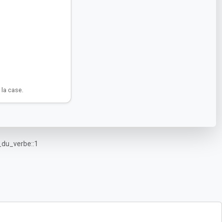
la case.
_du_verbe::1