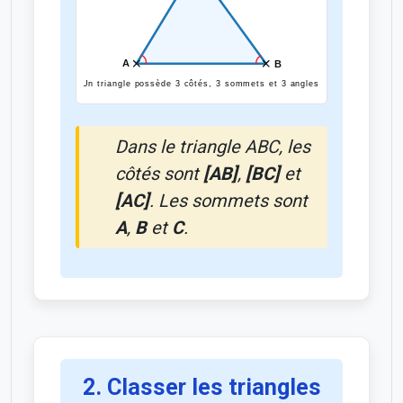
Dans le triangle ABC, les
côtés sont
[AB]
,
[BC]
et
[AC]
. Les sommets sont
A
,
B
et
C
.
2. Classer les triangles