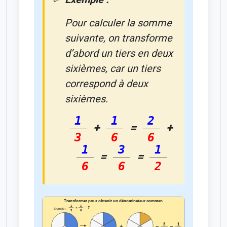
Pour calculer la somme
suivante, on transforme
d’abord un tiers en deux
sixièmes, car un tiers
correspond à deux
sixièmes.
1
1
2
+
=
+
3
6
6
1
3
1
=
=
6
6
2