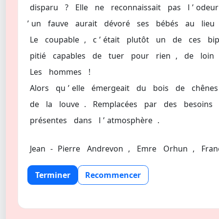
disparu
?
Elle
ne
reconnaissait
pas
l
’
odeur
’
un
fauve
aurait
dévoré
ses
bébés
au
lieu
Le
coupable
,
c
’
était
plutôt
un
de
ces
bi
pitié
capables
de
tuer
pour
rien
,
de
loin
Les
hommes
!
Alors
qu
’
elle
émergeait
du
bois
de
chênes
de
la
louve
.
Remplacées
par
des
besoins
présentes
dans
l
’
atmosphère
.
Jean
-
Pierre
Andrevon
,
Emre
Orhun
,
Fran
Terminer
Recommencer