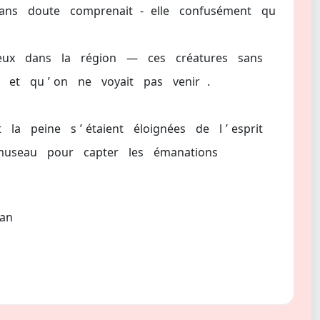
ans
doute
comprenait
-
elle
confusément
qu
eux
dans
la
région
—
ces
créatures
sans
et
qu
’
on
ne
voyait
pas
venir
.
t
la
peine
s
’
étaient
éloignées
de
l
’
esprit
museau
pour
capter
les
émanations
an