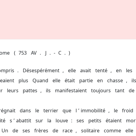
ome
(
753
AV
.
J
.
-
C
.
)
ompris
.
Désespérément
,
elle
avait
tenté
,
en
les
eaient
plus
Quand
elle
était
partie
en
chasse
,
il
ur
leurs
pattes
,
ils
manifestaient
toujours
tant
de
régnait
dans
le
terrier
que
l
’
immobilité
,
le
froid
ité
s
’
abattit
sur
la
louve
:
ses
petits
étaient
mor
Un
de
ses
frères
de
race
,
solitaire
comme
elle