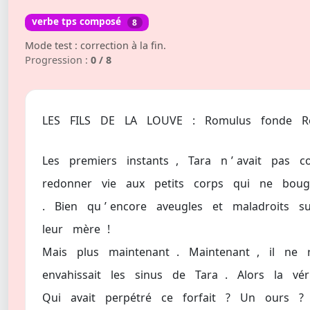
verbe tps composé
8
Mode test : correction à la fin.
Progression :
0 / 8
LES
FILS
DE
LA
LOUVE
:
Romulus
fonde
R
Les
premiers
instants
,
Tara
n
’
avait
pas
c
redonner
vie
aux
petits
corps
qui
ne
boug
.
Bien
qu
’
encore
aveugles
et
maladroits
s
leur
mère
!
Mais
plus
maintenant
.
Maintenant
,
il
ne
envahissait
les
sinus
de
Tara
.
Alors
la
vér
Qui
avait
perpétré
ce
forfait
?
Un
ours
?