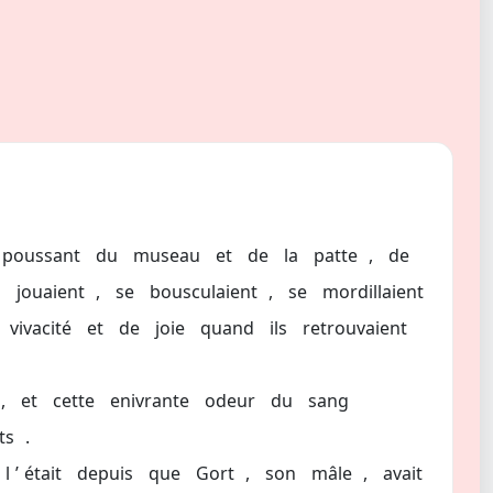
poussant
du
museau
et
de
la
patte
,
de
s
jouaient
,
se
bousculaient
,
se
mordillaient
vivacité
et
de
joie
quand
ils
retrouvaient
,
et
cette
enivrante
odeur
du
sang
ts
.
l
’
était
depuis
que
Gort
,
son
mâle
,
avait