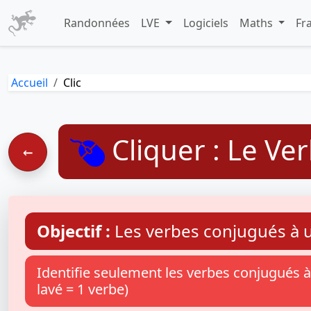
Randonnées
LVE
Logiciels
Maths
Fr
Accueil
Clic
Cliquer : Le Ve
←
Objectif :
Les verbes conjugués à
Identifie seulement les verbes conjugués 
lavé = 1 verbe)