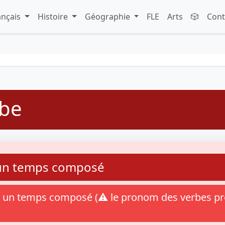
ançais
Histoire
Géographie
FLE
Arts
🎲
Cont
rbe
 un temps composé
à un temps composé (⚠️ le pronom des verbes pro