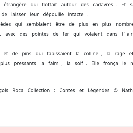
étrangère
qui
flottait
autour
des
cadavres
.
Et
s
de
laisser
leur
dépouille
intacte
.
pèdes
qui
semblaient
être
de
plus
en
plus
nombr
,
avec
des
pointes
de
fer
qui
volaient
dans
l
’
air
et
de
pins
qui
tapissaient
la
colline
,
la
rage
e
plus
pressants
la
faim
,
la
soif
.
Elle
fronça
le
çois
Roca
Collection
:
Contes
et
Légendes
©
Nath