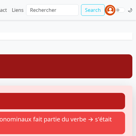
act
Liens
Search
🌙
nominaux fait partie du verbe → s'était