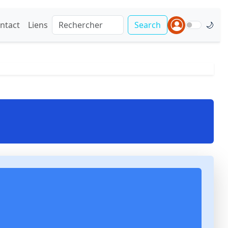
ntact
Liens
Search
🌙