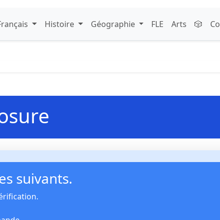
Français
Histoire
Géographie
FLE
Arts
🎲
Co
losure
s suivants.
rification.