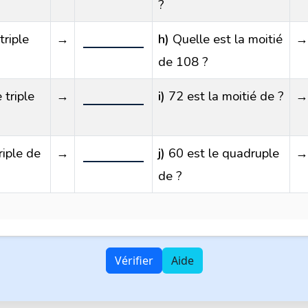
?
triple
→
h)
Quelle est la moitié
→
de 108 ?
 triple
→
i)
72 est la moitié de ?
→
riple de
→
j)
60 est le quadruple
→
de ?
Vérifier
Aide