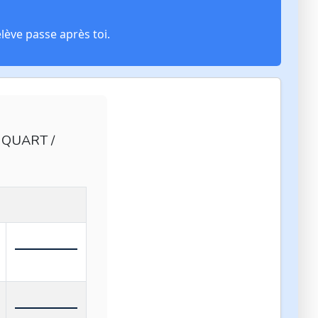
élève passe après toi.
- QUART /