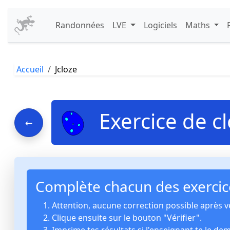
Randonnées
LVE
Logiciels
Maths
Accueil
Jcloze
Exercice de c
←
Complète chacun des exercice
Attention, aucune correction possible après vé
Clique ensuite sur le bouton "Vérifier".