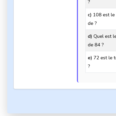
?
c)
108 est le 
de ?
d)
Quel est le
de 84 ?
e)
72 est le t
?