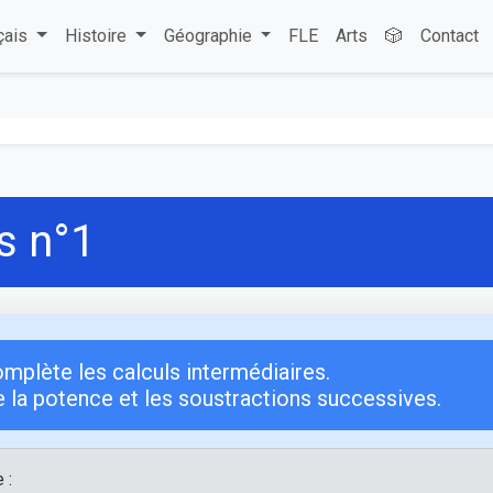
çais
Histoire
Géographie
FLE
Arts
🎲
Contact
s n°1
mplète les calculs intermédiaires.
de la potence et les soustractions successives.
 :