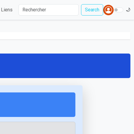
Liens
Search
🌙