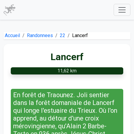
Accueil
Randonnees
22
Lancerf
Lancerf
11,62 km
En forêt de Traounez. Joli sentier
dans la forêt domaniale de Lancerf
qui longe l'estuaire du Trieux. Où l'on
apprend, au détour d'une croix
mérovingienne, qu'Alain 2 Barbe-
Torte en 936 après Jésus-Christ