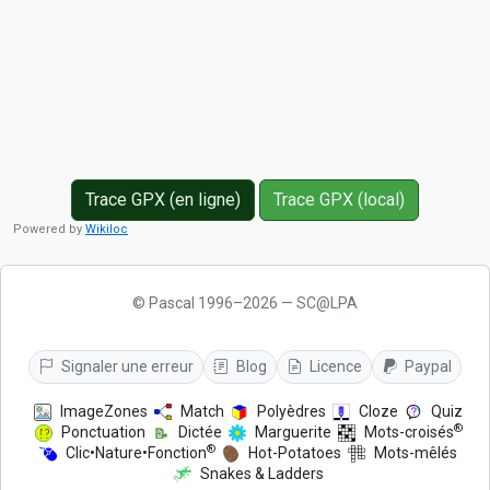
Trace GPX (en ligne)
Trace GPX (local)
Powered by
Wikiloc
© Pascal 1996–2026 — SC@LPA
Signaler une erreur
Blog
Licence
Paypal
ImageZones
Match
Polyèdres
Cloze
Quiz
®
Ponctuation
Dictée
Marguerite
Mots-croisés
®
Clic•Nature•Fonction
Hot-Potatoes
Mots-mêlés
Snakes & Ladders