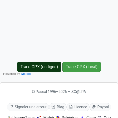
Trace GPX (en ligne)
Trace GPX (local)
Powered by
Wikiloc
© Pascal 1996–2026 — SC@LPA
Signaler une erreur
Blog
Licence
Paypal
ImageZones
Match
Polyèdres
Cloze
Quiz