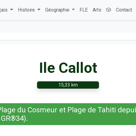
çais
Histoire
Géographie
FLE
Arts
🎲
Contact
Ile Callot
15,33 km
lage du Cosmeur et Plage de Tahiti depui
e GR®34).