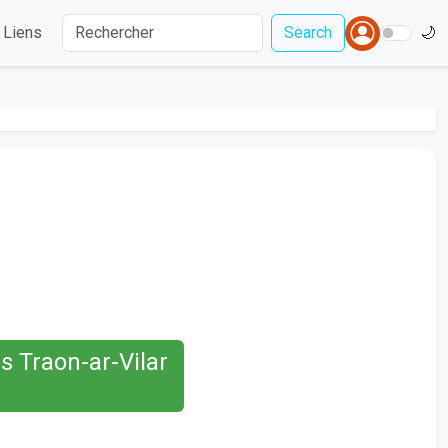
Liens
Search
🌙
s Traon-ar-Vilar