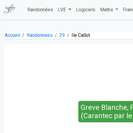
Randonnées
LVE
Logiciels
Maths
Fran
Accueil
Randonnees
29
Ile Callot
Greve Blanche, P
(Carantec par l