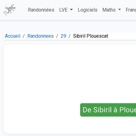
Randonnées
LVE
Logiciels
Maths
Fran
Accueil
Randonnees
29
Sibiril Plouescat
De Sibiril à Plo