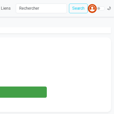
Liens
Search
🌙