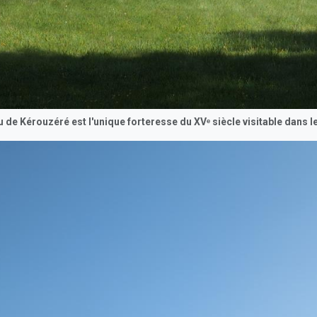
 de Kérouzéré est l'unique forteresse du XVᵉ siècle visitable dans le