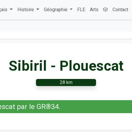
çais
Histoire
Géographie
FLE
Arts
🎲
Contact
Sibiril - Plouescat
28 km
uescat par le GR®34.