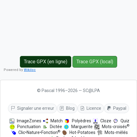
Trace GPX (en ligne)
Trace GPX (local)
Powered by
Wikiloc
© Pascal 1996–2026 — SC@LPA
Signaler une erreur
Blog
Licence
Paypal
ImageZones
Match
Polyèdres
Cloze
Quiz
®
Ponctuation
Dictée
Marguerite
Mots-croisés
®
Clic•Nature•Fonction
Hot-Potatoes
Mots-mêlés