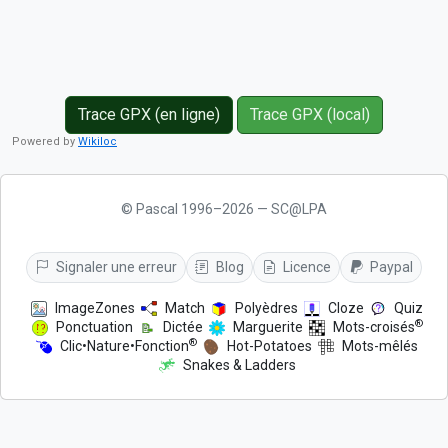
Trace GPX (en ligne)
Trace GPX (local)
Powered by
Wikiloc
© Pascal 1996–2026 — SC@LPA
Signaler une erreur
Blog
Licence
Paypal
ImageZones
Match
Polyèdres
Cloze
Quiz
®
Ponctuation
Dictée
Marguerite
Mots-croisés
®
Clic•Nature•Fonction
Hot-Potatoes
Mots-mêlés
Snakes & Ladders