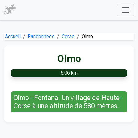
Accueil
Randonnees
Corse
Olmo
Olmo
6,06 km
Olmo - Fontana. Un village de Haute-
Corse à une altitude de 580 mètres.