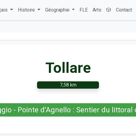
çais
Histoire
Géographie
FLE
Arts
🎲
Contact
Tollare
7,58 km
gio - Pointe d'Agnello : Sentier du littoral 