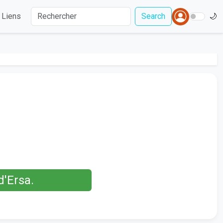
Liens
Search
🌙
d'Ersa.