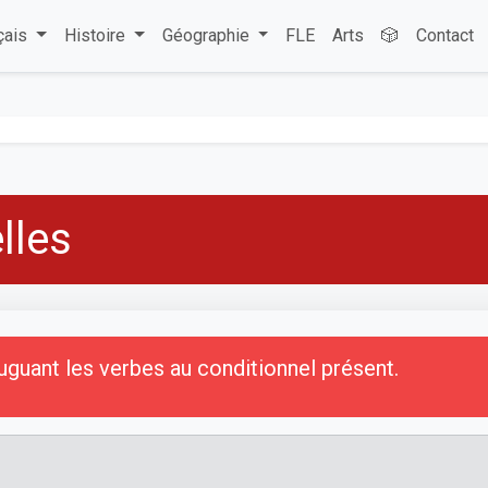
çais
Histoire
Géographie
FLE
Arts
🎲
Contact
lles
uant les verbes au conditionnel présent.