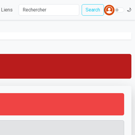
Liens
Search
🌙