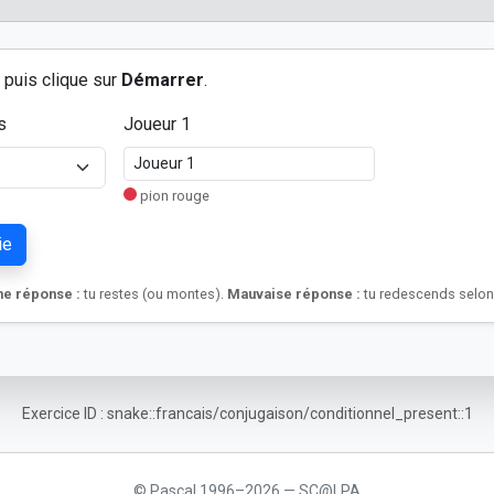
e puis clique sur
Démarrer
.
s
Joueur 1
pion rouge
ie
e réponse :
tu restes (ou montes).
Mauvaise réponse :
tu redescends selon 
Exercice ID : snake::francais/conjugaison/conditionnel_present::1
© Pascal 1996–2026 — SC@LPA