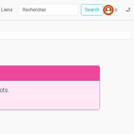
Liens
Search
🌙
ots.