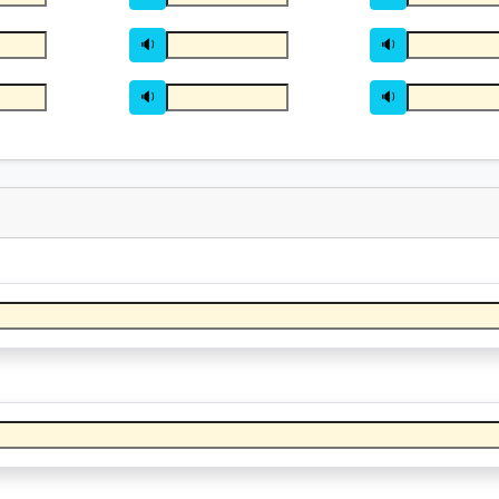
🔉
🔉
🔉
🔉