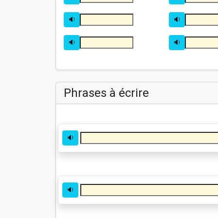
🔉
🔉
🔉
🔉
Phrases à écrire
🔉
🔉