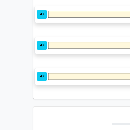
🔉
🔉
🔉