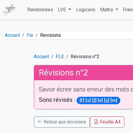
Randonnées
LVE
Logiciels
Maths
Fran
Accueil
Fle
Revisions
Accueil
FLE
Révisions n°2
Révisions n°2
Savoir écrire sans erreur des mots 
Sons révisés :
[f] [s] [ʃ] [v] [ʒ] [m]
Retour aux révisions
Feuille A4