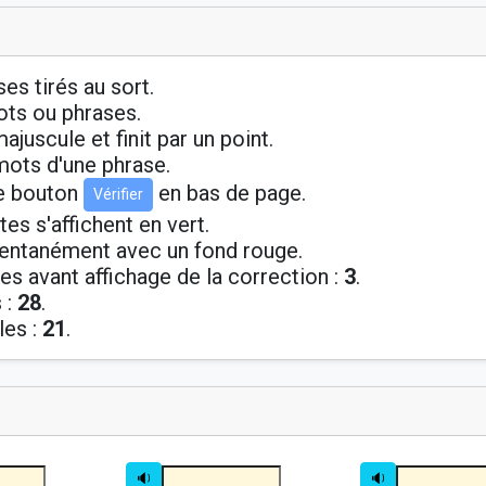
es tirés au sort.
ots ou phrases.
uscule et finit par un point.
 mots d'une phrase.
le bouton
en bas de page.
Vérifier
s s'affichent en vert.
entanément avec un fond rouge.
s avant affichage de la correction :
3
.
 :
28
.
es :
21
.
🔉
🔉