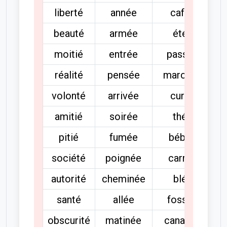
liberté
année
café
beauté
armée
été
moitié
entrée
passé
réalité
pensée
marché
volonté
arrivée
curé
amitié
soirée
thé
pitié
fumée
bébé
société
poignée
carré
autorité
cheminée
blé
santé
allée
fossé
obscurité
matinée
canapé