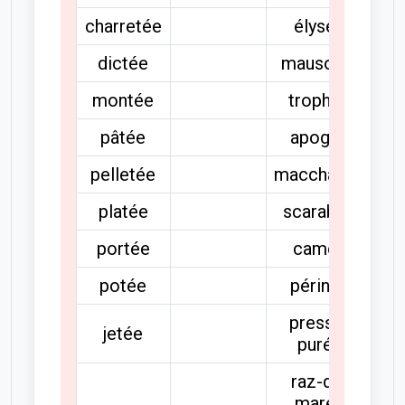
charretée
élysée
dictée
mausolée
montée
trophée
pâtée
apogée
pelletée
macchabée
platée
scarabée
portée
camée
potée
périnée
presse-
jetée
purée
raz-de-
marée