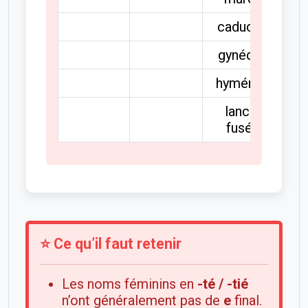
caducée
gynécée
hyménée
lance-
fusée
⭐ Ce qu’il faut retenir
Les noms féminins en
-té / -tié
n’ont généralement pas de
e
final.