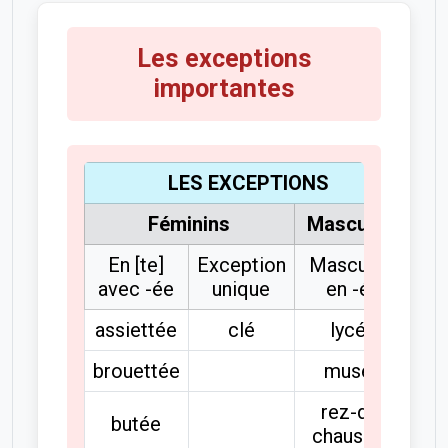
Les exceptions
importantes
LES EXCEPTIONS
Féminins
Masculins
En [te]
Exception
Masculins
avec -ée
unique
en -ée
assiettée
clé
lycée
brouettée
musée
rez-de-
butée
chaussée