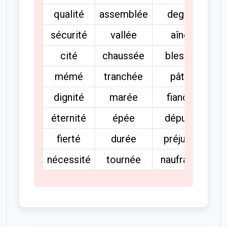
qualité
assemblée
degré
sécurité
vallée
aîné
cité
chaussée
blessé
mémé
tranchée
pâté
dignité
marée
fiancé
éternité
épée
député
fierté
durée
préjugé
nécessité
tournée
naufragé