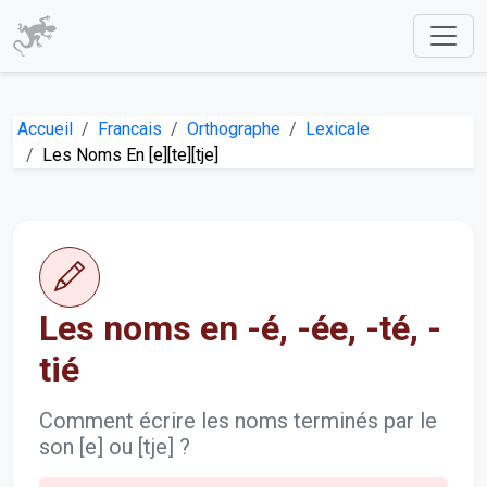
Accueil
Francais
Orthographe
Lexicale
Les Noms En [e][te][tje]
Les noms en -é, -ée, -té, -
tié
Comment écrire les noms terminés par le
son [e] ou [tje] ?