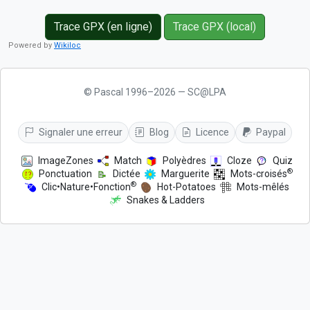
Trace GPX (en ligne)
Trace GPX (local)
Powered by
Wikiloc
© Pascal 1996–2026 — SC@LPA
Signaler une erreur
Blog
Licence
Paypal
ImageZones
Match
Polyèdres
Cloze
Quiz
®
Ponctuation
Dictée
Marguerite
Mots-croisés
®
Clic•Nature•Fonction
Hot-Potatoes
Mots-mêlés
Snakes & Ladders