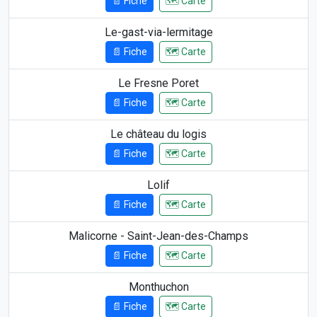
📄 Fiche
🗺️ Carte
Le-gast-via-lermitage
📄 Fiche
🗺️ Carte
Le Fresne Poret
📄 Fiche
🗺️ Carte
Le château du logis
📄 Fiche
🗺️ Carte
Lolif
📄 Fiche
🗺️ Carte
Malicorne - Saint-Jean-des-Champs
📄 Fiche
🗺️ Carte
Monthuchon
📄 Fiche
🗺️ Carte