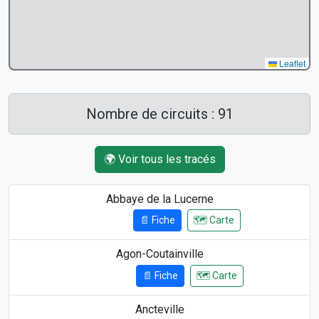
Leaflet
Nombre de circuits : 91
🌍 Voir tous les tracés
Abbaye de la Lucerne
📄 Fiche
🗺️ Carte
9.88 km
Agon-Coutainville
📄 Fiche
🗺️ Carte
14.14 km
Ancteville