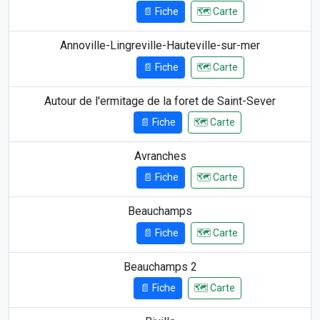
📄 Fiche
🗺️ Carte
13.27 km
Annoville-Lingreville-Hauteville-sur-mer
📄 Fiche
🗺️ Carte
16.30 km
Autour de l'ermitage de la foret de Saint-Sever
📄 Fiche
🗺️ Carte
6.86 km
Avranches
📄 Fiche
🗺️ Carte
16.02 km
Beauchamps
📄 Fiche
🗺️ Carte
15.56 km
Beauchamps 2
📄 Fiche
🗺️ Carte
8.22 km