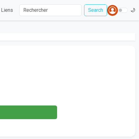
Liens
Search
🌙