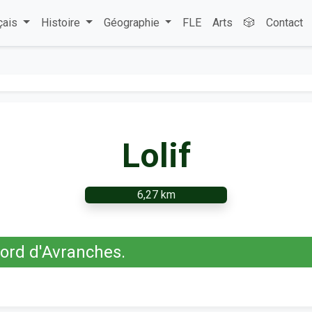
çais
Histoire
Géographie
FLE
Arts
🎲
Contact
Lolif
6,27 km
ord d'Avranches.