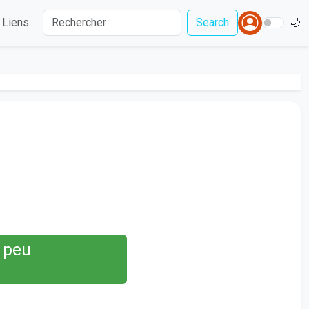
Liens
Search
🌙
s peu