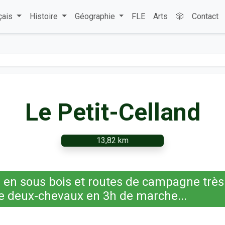
çais
Histoire
Géographie
FLE
Arts
🎲
Contact
Le Petit-Celland
13,82 km
s en sous bois et routes de campagne trè
e deux-chevaux en 3h de marche...