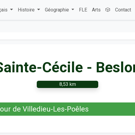
çais
Histoire
Géographie
FLE
Arts
🎲
Contact
Sainte-Cécile - Beslo
8,53 km
ur de Villedieu-Les-Poêles