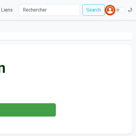
Liens
Search
🌙
n