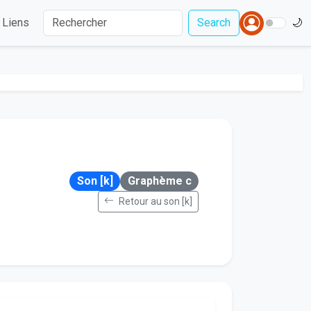
Liens
Search
🌙
Son [k]
Graphème c
Retour au son [k]