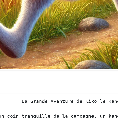
La
Grande
Aventure
de
Kiko
le
Kan
un
coin
tranquille
de
la
campagne
, 
un
kan