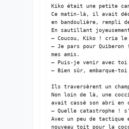
Kiko
était
une
petite
ca
Ce
matin-là
, 
il
avait
dé
en
bandoulière
, 
rempli
d
En
sautillant
joyeusemen
— 
Coucou
, 
Kiko
 ! 
cria
le
— 
Je
pars
pour
Quiberon
 
mes
amis
.  

— 
Puis-je
venir
avec
toi
— 
Bien
sûr
, 
embarque-toi
Ils
traversèrent
un
cham
Non
loin
de
là
, 
une
cocc
avait
cassé
son
abri
en
— 
Quelle
catastrophe
 ! 
s
Avec
un
peu
de
tactique
nouveau
toit
pour
la
coc