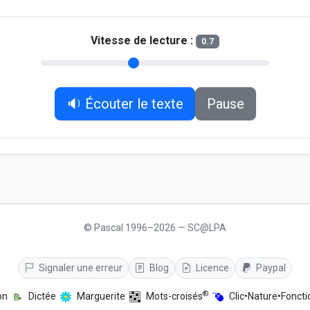
Vitesse de lecture :
0.7
🔉 Écouter le texte
Pause
© Pascal 1996–2026 — SC@LPA
Signaler une erreur
Blog
Licence
Paypal
®
on
Dictée
Marguerite
Mots-croisés
Clic•Nature•Foncti