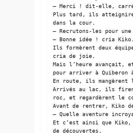
— 
Merci
 ! 
dit-elle
, 
carr
Plus
tard
, 
ils
atteignir
dans
la
cour
.  

— 
Recrutons-les
pour
une
— 
Bonne
idée
 ! 
cria
Kiko
Ils
formèrent
deux
équip
cria
de
joie
Mais
l’heure
avançait
, 
e
pour
arriver
à
Quiberon
En
route
, 
ils
mangèrent
Arrivés
au
lac
, 
ils
fire
roc
, 
et
regardèrent
le
c
Avant
de
rentrer
, 
Kiko
d
— 
Quelle
aventure
incroy
Et
c’est
ainsi
que
Kiko
,
de
découvertes