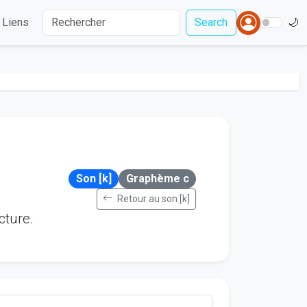
Liens
Search
🌙
Son [k]
Graphème c
Retour au son [k]
cture.