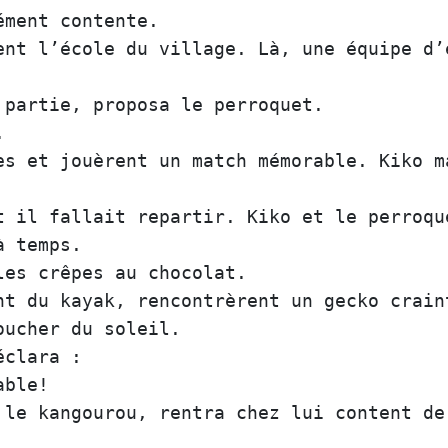
ément
contente
ent
l’école
du
village
. 
Là
, 
une
équipe
d’
partie
, 
proposa
le
perroquet
.  

es
et
jouèrent
un
match
mémorable
. 
Kiko
m
t
il
fallait
repartir
. 
Kiko
et
le
perroqu
à
temps
les
crêpes
au
chocolat
nt
du
kayak
, 
rencontrèrent
un
gecko
crain
oucher
du
soleil
éclara
 :  

able
 
le
kangourou
, 
rentra
chez
lui
content
de