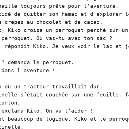
naille
toujours
prête
pour
l'aventure
cidé
de
quitter
son
hamac
et
d’explorer
l
e
crêpes
au
chocolat
et
de
cacao
t
, 
Kiko
croisa
un
perroquet
perché
sur
un
perroquet
. 
Où
vas-tu
avec
ton
sac
 ?  

! 
répondit
Kiko
. 
Je
veux
voir
le
lac
et
j
 ? 
demanda
le
perroquet
.  

dans
l'aventure
 !  

p
où
un
tracteur
travaillait
dur
inelle
s’était
couchée
sur
une
feuille
, 
f
carton
.  

’exclama
Kiko
. 
On
va
t’aider
et
beaucoup
de
logique
, 
Kiko
et
le
perroq
cinelle
.  
