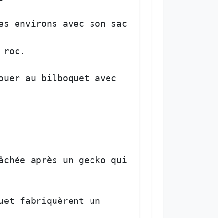
es
environs
avec
son
sac
roc
.  

ouer
au
bilboquet
avec
âchée
après
un
gecko
qui
uet
fabriquèrent
un