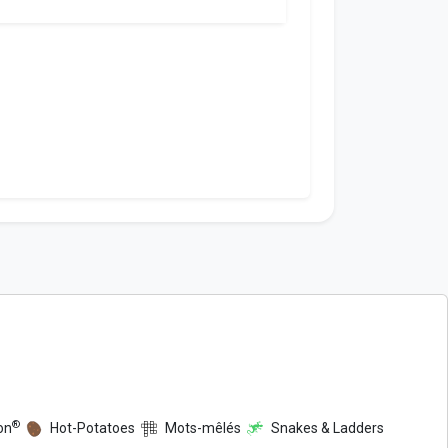
®
on
Hot-Potatoes
Mots-mêlés
Snakes & Ladders