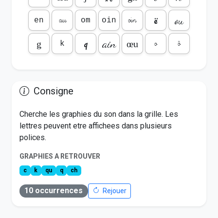
ë
ou
au
oin
en
om
oin
q
ain
o
ô
g
œu
k
Consigne
Cherche les graphies du son dans la grille. Les
lettres peuvent etre affichees dans plusieurs
polices.
GRAPHIES A RETROUVER
c
k
qu
q
ch
10
occurrences
Rejouer