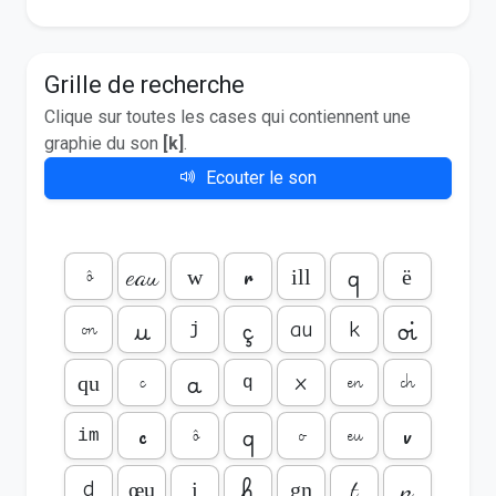
Grille de recherche
Clique sur toutes les cases qui contiennent une
graphie du son
[k]
.
Ecouter le son
q
r
eau
ô
w
ill
ë
u
ç
oi
on
au
k
j
a
c
en
ch
x
qu
q
q
c
v
ô
o
eu
im
h
t
n
d
œu
j
gn